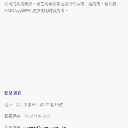
公司的產銷規模，現在向全國各地誠招代理商、經銷商，藉此將
MMOA品牌帶給更多的羽球愛好者。
聯絡資訊
地址
台北市復興北路427巷15號
客服專線
(02)2718-3218
客服信箱
service@mmoa.com.tw