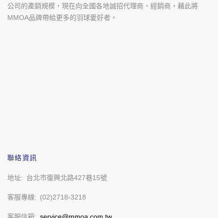
公司的產銷規模，現在向全國各地誠招代理商、經銷商，藉此將
MMOA品牌帶給更多的羽球愛好者。
聯絡資訊
地址
台北市復興北路427巷15號
客服專線
(02)2718-3218
客服信箱
service@mmoa.com.tw