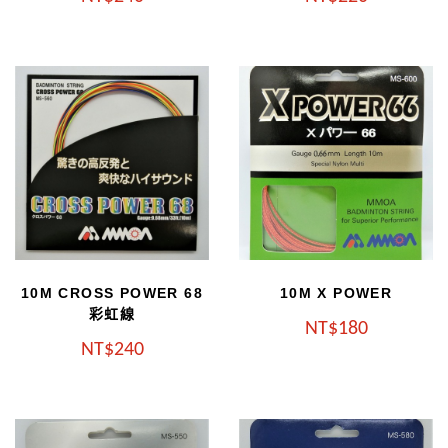
10M CROSS POWER 68
10M X POWER
彩虹線
NT
180
NT
240